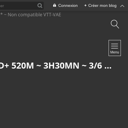
Connexion
+
Créer mon blog
NAVIGATION
Menu
Accueil
Contact
STEINBACH : LE BON SENS EN ACTION (R 855) ~ 11,6KM ~ D+ 520M ~ 3H30MN ~ 3/6 ~ *** ~ NON COMPATIBLE VTT-VAE
NEWSLETTER