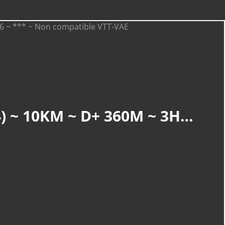
CATÉGORIES
Randonnée
(899)
KRUTH-WILDENSTEIN : DES PASSERELLES EN VOILÀ (R 854) ~ 10KM ~ D+ 360M ~ 3H15MN ~ 3/6 ~ *** ~ NON COMPATIBLE VTT-VAE
Service
(169)
Découverte
(110)
Nature Et Environnement
(20)