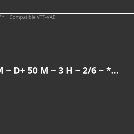
REININGUE : SCHWEIGHOUSE, OELENBERG (R 853) ~ 12 KM ~ D+ 50 M ~ 3 H ~ 2/6 ~ ** ~ COMPATIBLE VTT-VAE