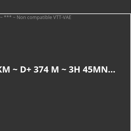
FERRETTE : LES BELVÉDÈRES, LES NAINS, ETC (R 852) ~ 12 KM ~ D+ 374 M ~ 3H 45MN ~ 2,5/6 ~ *** ~ NON COMPATIBLE VTT-VAE