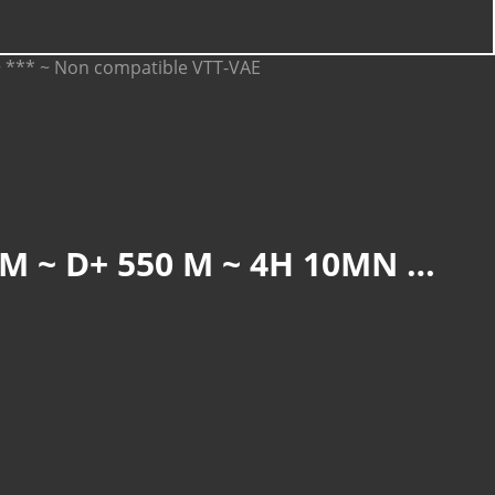
THANN : BECHERKOPF ET CAMP TURENNE (R 851) ~ 13,7 KM ~ D+ 550 M ~ 4H 10MN ~ 3/6 ~ *** ~ NON COMPATIBLE VTT-VAE