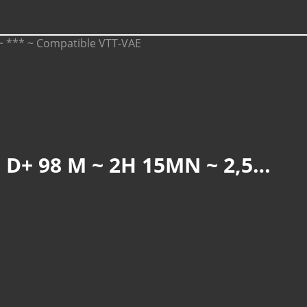
VIEUX-THANN : LA THUR ET LE RANGEN (R 850) ~ 7,8 KM ~ D+ 98 M ~ 2H 15MN ~ 2,5/6 ~ *** ~ COMPATIBLE VTT-VAE