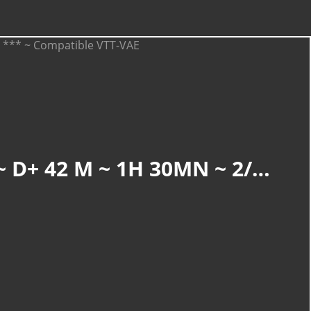
ALTKIRCH : PETITE BALADE À CARSPACH (R 849) ~ 5,2 KM ~ D+ 42 M ~ 1H 30MN ~ 2/6 ~ *** ~ COMPATIBLE VTT-VAE