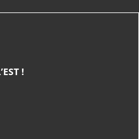
CATÉGORIES
Randonnée
(900)
EST !
Service
(169)
Découverte
(110)
Nature Et Environnement
(20)