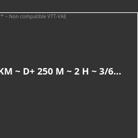
CATÉGORIES
Randonnée
(899)
WILLER-SUR-THUR : CIRCUIT DE L’OBERFELD (R 837) ~ 5,3 KM ~ D+ 250 M ~ 2 H ~ 3/6 ~ *** ~ NON COMPATIBLE VTT-VAE
Service
(169)
Découverte
(110)
Nature Et Environnement
(20)