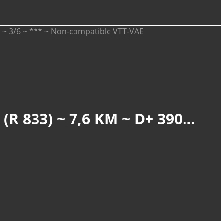
COL DU HUNDSRUCK : PETITE NEIGE AU THANNER HUBEL (R 833) ~ 7,6 KM ~ D+ 390 M ~ 2H 30MN ~ 3/6 ~ *** ~ NON-COMPATIBLE VTT-VAE