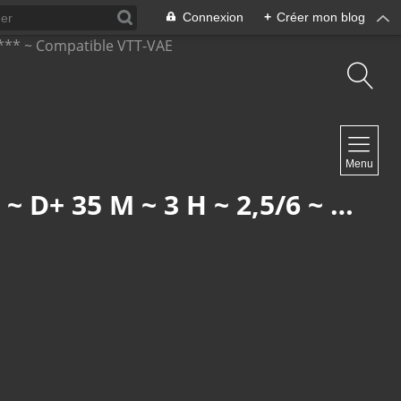
Connexion
+
Créer mon blog
NAVIGATION
Menu
Accueil
Contact
ÉCOMUSÉE : UNGERSHEIM & ENSISHEIM (R 838) ~ 12,8 KM ~ D+ 35 M ~ 3 H ~ 2,5/6 ~ *** ~ COMPATIBLE VTT-VAE
NEWSLETTER