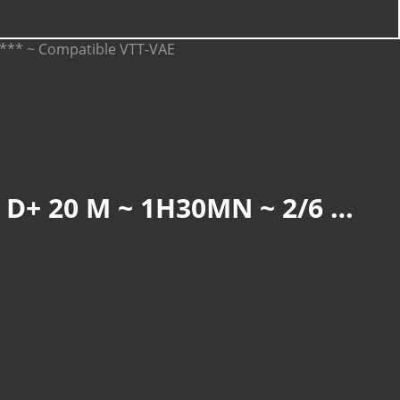
CERNAY : SAINT-ANDRÉ & BALLASTIÈRE (R 836) ~ 5,8 KM ~ D+ 20 M ~ 1H30MN ~ 2/6 ~ *** ~ COMPATIBLE VTT-VAE