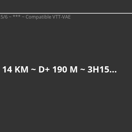
GUEBWILLER : ALLER-RETOUR AU VAL DU PÂTRE (R 835) ~ 14 KM ~ D+ 190 M ~ 3H15MN ~ 2,5/6 ~ *** ~ COMPATIBLE VTT-VAE