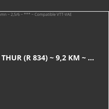
BITSCHWILLER-LÈS-THANN : LES PISTES CYCLABLES DE LA THUR (R 834) ~ 9,2 KM ~ D+ 80 M ~ 2H 15MN ~ 2,5/6 ~ *** ~ COMPATIBLE VTT-VAE