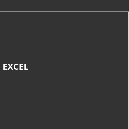
CATÉGORIES
Randonnée
(900)
 EXCEL
Service
(169)
Découverte
(110)
Nature Et Environnement
(20)