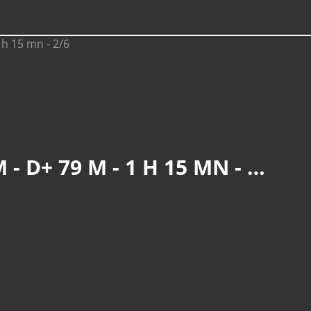
VIEUX-THANN : DRACHENFELS ET RANGEN (R 490) - 3,8 KM - D+ 79 M - 1 H 15 MN - 2/6