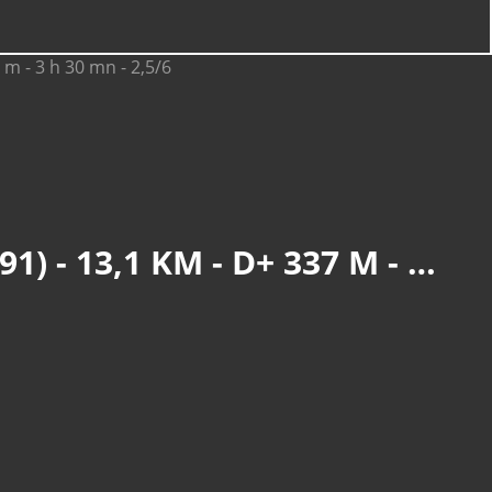
GUEBWILLER : ORSCHWIHR, ENTRE VIGNES & FORÊTS (R 491) - 13,1 KM - D+ 337 M - 3 H 30 MN - 2,5/6