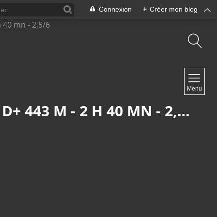
Connexion
+
Créer mon blog
NAVIGATION
Menu
Accueil
Contact
RANSPACH : DEUX ABRIS, UNE CASCADE (R 495) - 9,5 KM - D+ 443 M - 2 H 40 MN - 2,5/6
NEWSLETTER