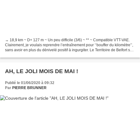
→ 18,9 km ~ D+ 127 m ~ Un peu difficile (3/6) ~ ** ~ Compatible VTT-VAE.
Clairement, je voulais reprendre l’entraînement pour ‘‘bouffer du kilomètre’’,
sans avoir en plus du dénivelé positif à ingurgiter. Le Territoire de Belfort se
prête à l’exercice,...
AH, LE JOLI MOIS DE MAI !
Publié le 01/06/2020 à 09:32
Par
PIERRE BRUNNER