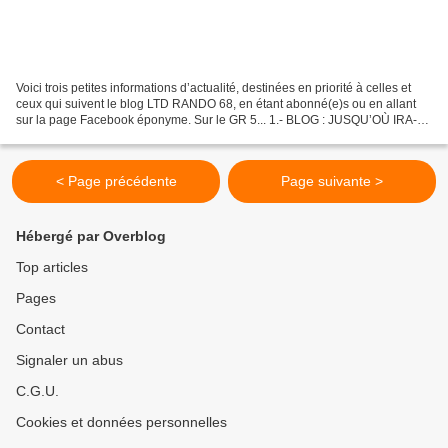
Voici trois petites informations d’actualité, destinées en priorité à celles et
ceux qui suivent le blog LTD RANDO 68, en étant abonné(e)s ou en allant
sur la page Facebook éponyme. Sur le GR 5... 1.- BLOG : JUSQU’OÙ IRA-T-
IL ? ‘‘Il’’, c’est lui, le blog....
< Page précédente
Page suivante >
Hébergé par Overblog
Top articles
Pages
Contact
Signaler un abus
C.G.U.
Cookies et données personnelles