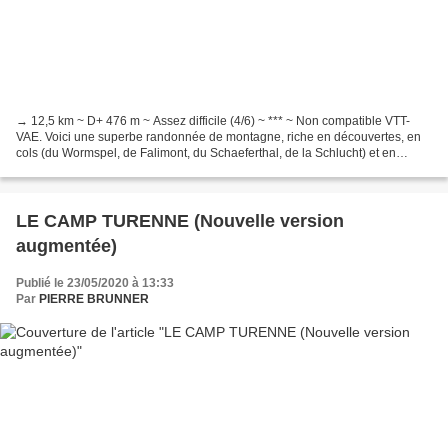
→ 12,5 km ~ D+ 476 m ~ Assez difficile (4/6) ~ *** ~ Non compatible VTT-
VAE. Voici une superbe randonnée de montagne, riche en découvertes, en
cols (du Wormspel, de Falimont, du Schaeferthal, de la Schlucht) et en
sentiers (des Couloirs, des Roches, des...
LE CAMP TURENNE (Nouvelle version
augmentée)
Publié le 23/05/2020 à 13:33
Par
PIERRE BRUNNER