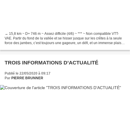
→ 15,8 km ~ D+ 746 m ~ Assez difficile (4/6) ~ *** ~ Non compatible VTT-
VAE. Partir du fond de la vallée et se hisser jusque sur les crêtes à la seule
force des jambes, c’est toujours une gageure, un défi, et un immense plaisir
quand on y arrive. Au départ...
TROIS INFORMATIONS D’ACTUALITÉ
Publié le 22/05/2020 à 09:17
Par
PIERRE BRUNNER