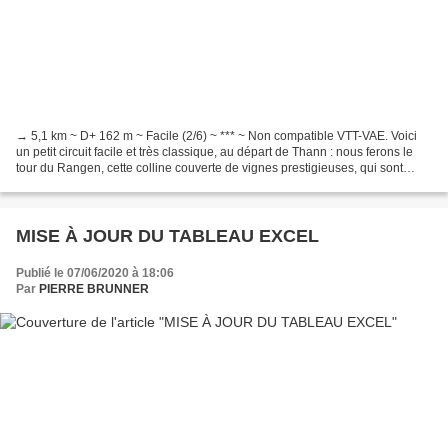
→ 5,1 km ~ D+ 162 m ~ Facile (2/6) ~ *** ~ Non compatible VTT-VAE. Voici
un petit circuit facile et très classique, au départ de Thann : nous ferons le
tour du Rangen, cette colline couverte de vignes prestigieuses, qui sont
travaillées en pentes raides...
MISE À JOUR DU TABLEAU EXCEL
Publié le 07/06/2020 à 18:06
Par
PIERRE BRUNNER