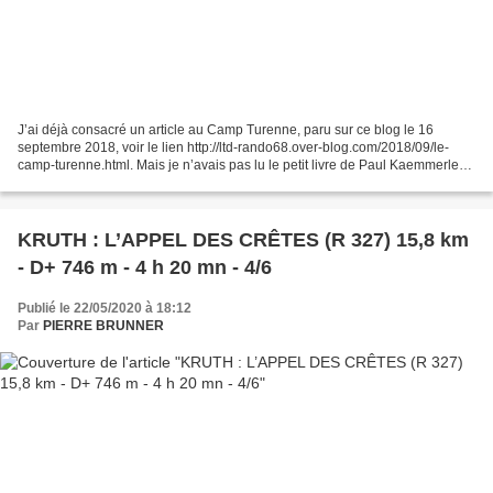
J’ai déjà consacré un article au Camp Turenne, paru sur ce blog le 16
septembre 2018, voir le lien http://ltd-rando68.over-blog.com/2018/09/le-
camp-turenne.html. Mais je n’avais pas lu le petit livre de Paul Kaemmerlen
‘‘Rôle et missions du Camp Turenne...
KRUTH : L’APPEL DES CRÊTES (R 327) 15,8 km
- D+ 746 m - 4 h 20 mn - 4/6
Publié le 22/05/2020 à 18:12
Par
PIERRE BRUNNER