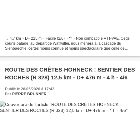
→ 4,7 km ~ D+ 225 m ~ Facile (2/6) ~ ** ~ Non compatible VTT-VAE. Cette
courte balade, au départ de Wattwiller, nous mènera à la cascade du
Siehbaechle, certes moins connue et moins spectaculaire que celle de
l’Erzenbach (au-dessus du Silberthal à Steinbach)....
ROUTE DES CRÊTES-HOHNECK : SENTIER DES
ROCHES (R 328) 12,5 km - D+ 476 m - 4 h - 4/6
Publié le 28/05/2020 à 17:42
Par
PIERRE BRUNNER