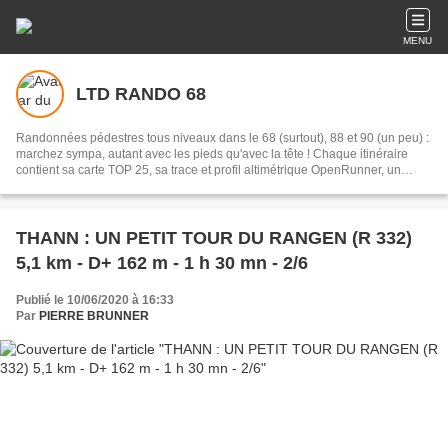
MENU
LTD RANDO 68
Randonnées pédestres tous niveaux dans le 68 (surtout), 88 et 90 (un peu) :
marchez sympa, autant avec les pieds qu'avec la tête ! Chaque itinéraire
contient sa carte TOP 25, sa trace et profil altimétrique OpenRunner, un
descriptif précis, des photos, et des renseignements complémentaires sur
les lieux, sommets, curiosités et communes concernés.
THANN : UN PETIT TOUR DU RANGEN (R 332)
5,1 km - D+ 162 m - 1 h 30 mn - 2/6
Publié le 10/06/2020 à 16:33
Par
PIERRE BRUNNER