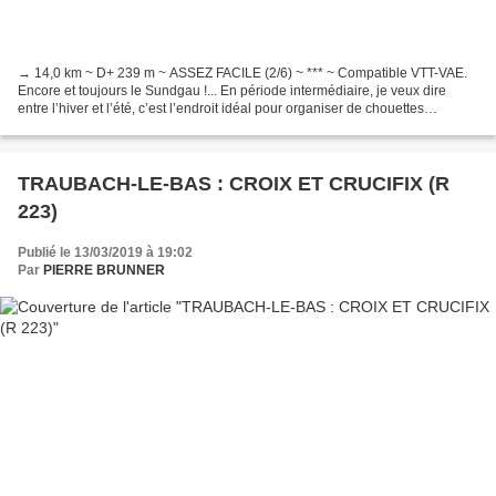
→ 14,0 km ~ D+ 239 m ~ ASSEZ FACILE (2/6) ~ *** ~ Compatible VTT-VAE.
Encore et toujours le Sundgau !... En période intermédiaire, je veux dire
entre l’hiver et l’été, c’est l’endroit idéal pour organiser de chouettes
randonnées. On les mettra évidemment...
TRAUBACH-LE-BAS : CROIX ET CRUCIFIX (R
223)
Publié le 13/03/2019 à 19:02
Par
PIERRE BRUNNER