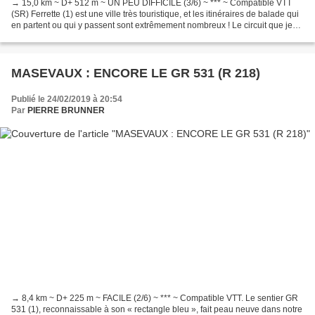
→ 15,0 km ~ D+ 512 m ~ UN PEU DIFFICILE (3/6) ~ *** ~ Compatible VTT
(SR) Ferrette (1) est une ville très touristique, et les itinéraires de balade qui
en partent ou qui y passent sont extrêmement nombreux ! Le circuit que je
propose ici va vers l’Est,...
MASEVAUX : ENCORE LE GR 531 (R 218)
Publié le 24/02/2019 à 20:54
Par
PIERRE BRUNNER
→ 8,4 km ~ D+ 225 m ~ FACILE (2/6) ~ *** ~ Compatible VTT. Le sentier GR
531 (1), reconnaissable à son « rectangle bleu », fait peau neuve dans notre