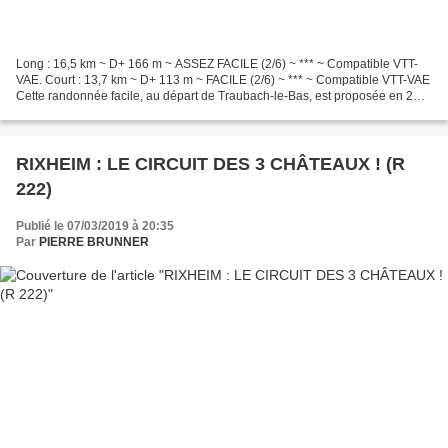
Long : 16,5 km ~ D+ 166 m ~ ASSEZ FACILE (2/6) ~ *** ~ Compatible VTT-
VAE. Court : 13,7 km ~ D+ 113 m ~ FACILE (2/6) ~ *** ~ Compatible VTT-VAE
Cette randonnée facile, au départ de Traubach-le-Bas, est proposée en 2
versions, une un peu longue et une...
RIXHEIM : LE CIRCUIT DES 3 CHÂTEAUX ! (R
222)
Publié le 07/03/2019 à 20:35
Par
PIERRE BRUNNER