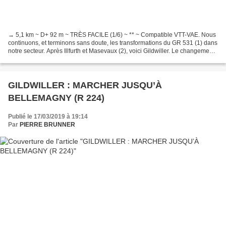
→ 5,1 km ~ D+ 92 m ~ TRÈS FACILE (1/6) ~ ** ~ Compatible VTT-VAE. Nous
continuons, et terminons sans doute, les transformations du GR 531 (1) dans
notre secteur. Après Illfurth et Masevaux (2), voici Gildwiller. Le changement
est ici très court et donc...
GILDWILLER : MARCHER JUSQU’À
BELLEMAGNY (R 224)
Publié le 17/03/2019 à 19:14
Par
PIERRE BRUNNER