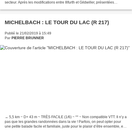
secteur. Après les modifications entre Illfurth et Gildwiller, présentées
récemment sur ce blog (2),...
MICHELBACH : LE TOUR DU LAC (R 217)
Publié le 21/02/2019 à 15:49
Par
PIERRE BRUNNER
→ 5,5 km ~ D+ 43 m ~ TRÈS FACILE (1/6) ~ ** ~ Non compatible VTT. Il n’y a
pas que les grandes randonnées dans la vie ! Parfois, on peut opter pour
une petite balade facile et familiale, juste pour le plaisir d’être ensemble, et
de profiter d’un paysage...