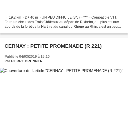
→ 19,2 km ~ D+ 46 m ~ UN PEU DIFFICILE (3/6) ~ *** ~ Compatible VTT.
Faire un circuit des Trois Châteaux au départ de Rixheim, qui plus est aux
abords de la forêt de la Harth et du canal du Rhône au Rhin, c’est un peu
osé, non ? Pas du tout, cette randonnée...
CERNAY : PETITE PROMENADE (R 221)
Publié le 04/03/2019 à 15:10
Par
PIERRE BRUNNER