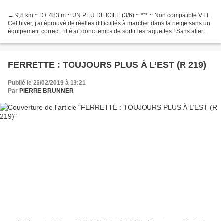
→ 9,8 km ~ D+ 483 m ~ UN PEU DIFICILE (3/6) ~ *** ~ Non compatible VTT.
Cet hiver, j’ai éprouvé de réelles difficultés à marcher dans la neige sans un
équipement correct : il était donc temps de sortir les raquettes ! Sans aller
trop loin, l’idéal est...
FERRETTE : TOUJOURS PLUS À L’EST (R 219)
Publié le 26/02/2019 à 19:21
Par
PIERRE BRUNNER