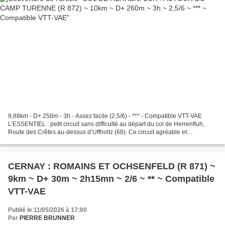
9,88km - D+ 258m - 3h - Assez facile (2,5/6) - *** - Compatible VTT-VAE
L’ESSENTIEL : petit circuit sans difficulté au départ du col de Herrenfluh,
Route des Crêtes au-dessus d’Uffholtz (68). Ce circuit agréable et
intéressant se veut largement familial,...
CERNAY : ROMAINS ET OCHSENFELD (R 871) ~
9km ~ D+ 30m ~ 2h15mn ~ 2/6 ~ ** ~ Compatible
VTT-VAE
Publié le 11/05/2026 à 17:00
Par
PIERRE BRUNNER