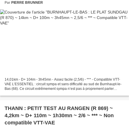
Par
PIERRE BRUNNER
14,01km - D+ 104m - 3h45mn - Assez facile (2,5/6) - *** - Compatible VTT-
VAE L’ESSENTIEL : circuit sympa et sans difficulté au sud de Burnhaupt-le-
Bas (68). Ce circuit extrêmement sympa n’est pas à proprement parler
‘‘familial’’, à cause de sa longueur....
THANN : PETIT TEST AU RANGEN (R 869) ~
4,2km ~ D+ 110m ~ 1h30mn ~ 2/6 ~ *** ~ Non
compatible VTT-VAE