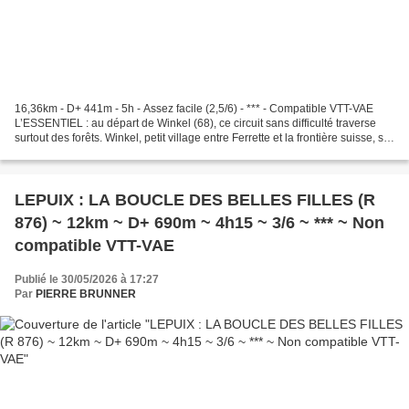
16,36km - D+ 441m - 5h - Assez facile (2,5/6) - *** - Compatible VTT-VAE
L’ESSENTIEL : au départ de Winkel (68), ce circuit sans difficulté traverse
surtout des forêts. Winkel, petit village entre Ferrette et la frontière suisse, se
trouve dans le Jura...
LEPUIX : LA BOUCLE DES BELLES FILLES (R
876) ~ 12km ~ D+ 690m ~ 4h15 ~ 3/6 ~ *** ~ Non
compatible VTT-VAE
Publié le 30/05/2026 à 17:27
Par
PIERRE BRUNNER