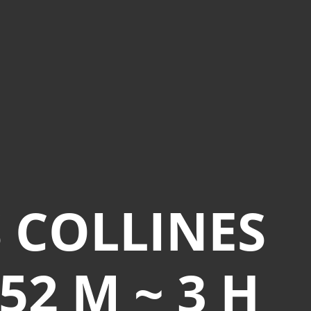
S COLLINES
152 M ~ 3 H