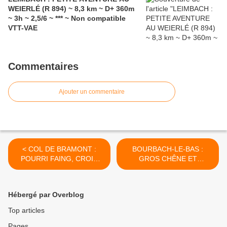
WEIERLÉ (R 894) ~ 8,3 km ~ D+ 360m
~ 3h ~ 2,5/6 ~ *** ~ Non compatible
VTT-VAE
Commentaires
Ajouter un commentaire
< COL DE BRAMONT :
BOURBACH-LE-BAS :
POURRI FAING, CROIX
GROS CHÊNE ET
LOUIS ET VIEILLE
KNAPPHUTTE (R 803) ~
MONTAGNE (R 801) ~ 14,5
9,6 km ~ D+ 236 m ~ 3h ~
km ~ D+ 490 m ~ 4h30 ~
2/6 ~ *** ~ Compatible VTT-
Hébergé par Overblog
4/6 ~ *** ~ Non compatible
VTTAE >
VTT-VTTAE
Top articles
Pages