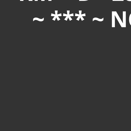
~ *** ~ 