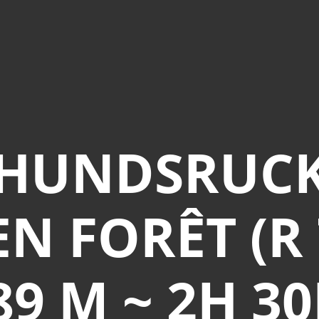
HUNDSRUCK 
N FORÊT (R 7
89 M ~ 2H 30