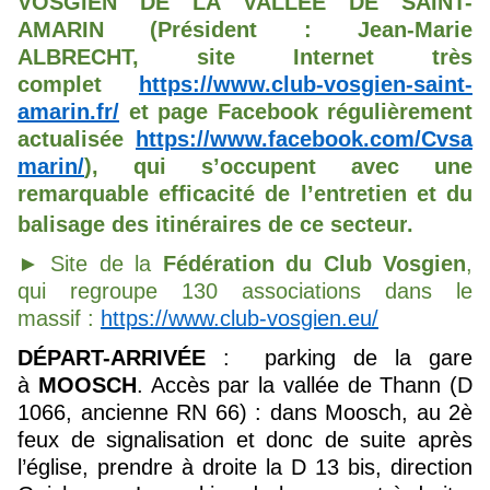
VOSGIEN DE LA VALLÉE DE SAINT-
AMARIN (Président : Jean-Marie
ALBRECHT, site Internet très
complet
https://www.club-vosgien-saint-
amarin.fr/
et page Facebook régulièrement
actualisée
https://www.facebook.com/Cvsa
marin/
), qui s’occupent avec une
remarquable efficacité de l’entretien et du
balisage
des itinéraires de ce secteur
.
► Site
de la
Fédération du Club Vosgien
,
qui regroupe 130 associations dans le
massif :
https://www.club-vosgien.eu/
DÉPART-ARRIVÉE
: parking de la gare
à
MOOSCH
. Accès par la vallée de Thann (D
1066, ancienne RN 66) : dans Moosch, au 2è
feux de signalisation et donc de suite après
l’église, prendre à droite la D 13 bis, direction