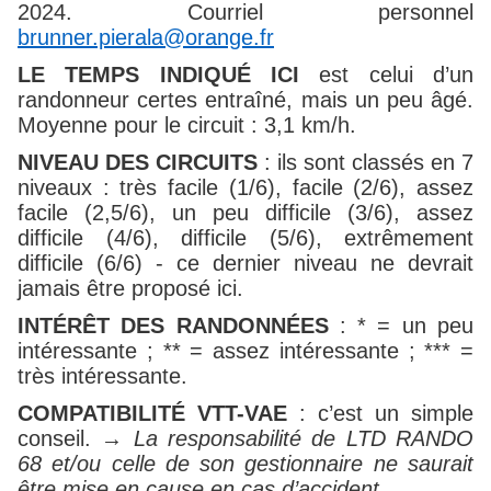
2024. Courriel personnel
brunner.pierala@orange.fr
LE TEMPS INDIQUÉ ICI
est celui d’un
randonneur certes entraîné, mais un peu âgé.
Moyenne pour le circuit : 3,1 km/h.
NIVEAU DES CIRCUITS
: ils
sont classés en 7
niveaux : très facile (1/6), facile (2/6), assez
facile (2,5/6), un peu difficile (3/6), assez
difficile (4/6), difficile (5/6), extrêmement
difficile (6/6) - ce dernier niveau ne devrait
jamais être proposé ici.
INTÉRÊT DES RANDONNÉES
: * = un peu
intéressante ; ** = assez intéressante ; *** =
très intéressante.
COMPATIBILITÉ
VTT-VAE
:
c’est
un simple
conseil. →
La responsabilité de LTD RANDO
68 et/ou celle de son gestionnaire ne saurait
être mise en cause en cas d’accident.