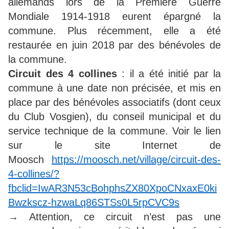
allemands lors de la Première Guerre
Mondiale 1914-1918 eurent épargné la
commune. Plus récemment, elle a été
restaurée en juin 2018 par des bénévoles de
la commune.
Circuit des 4 collines
: il a été initié par la
commune à une date non précisée, et mis en
place par des bénévoles associatifs (dont ceux
du Club Vosgien), du conseil municipal et du
service technique de la commune. Voir le lien
sur le site Internet de
Moosch
https://moosch.net/village/circuit-des-
4-collines/?
fbclid=IwAR3N53cBohphsZX80XpoCNxaxE0ki
Bwzkscz-hzwaLq86STSs0L5rpCVC9s
→ Attention, ce circuit n’est pas une