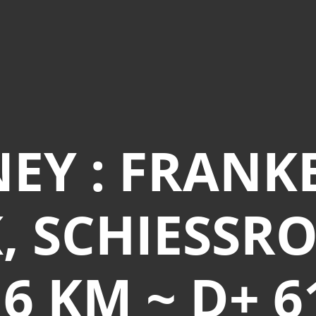
EY : FRANK
 SCHIESSRO
,6 KM ~ D+ 