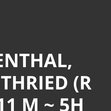
ENTHAL,
THRIED (R
611 M ~ 5H