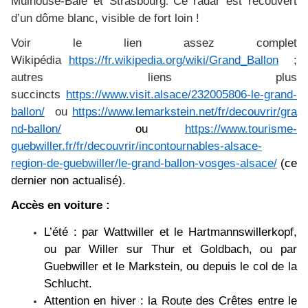
Mulhouse-Bâle et Strasbourg
Ce radar est recouvert
.
d’un dôme blanc, visible de fort loin !
Voir le lien assez complet
Wikipédia
https://fr.wikipedia.org/wiki/Grand_Ballon
;
autres liens plus
succincts
https://www.visit.alsace/232005806-le-grand-
ballon/
ou
https://www.lemarkstein.net/fr/decouvrir/gra
nd-ballon/
ou
https://www.tourisme-
guebwiller.fr/fr/decouvrir/incontournables-alsace-
region-de-guebwiller/le-grand-ballon-vosges-alsace/
(ce
dernier non actualisé).
Accès en voiture :
L’été : par Wattwiller et le Hartmannswillerkopf,
ou par Willer sur Thur et Goldbach, ou par
Guebwiller et le Markstein, ou depuis le col de la
Schlucht.
Attention en hiver : la Route des Crêtes entre le