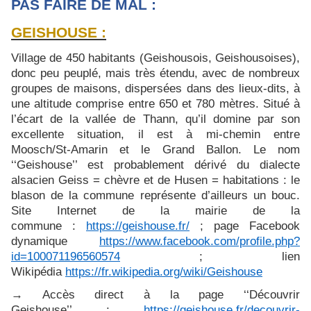
PAS FAIRE DE MAL :
GEISHOUSE :
Village de 450
habitants (Geishousois, Geishousoises),
donc peu peuplé, mais très étendu, avec de nombreux
groupes de maisons, dispersées dans des lieux-dits, à
une altitude comprise entre 650 et 780 mètres. Situé à
l’écart de la vallée de Thann, qu’il domine par son
excellente situation, il est à mi-chemin entre
Moosch/St-Amarin et le Grand Ballon. Le nom
‘‘Geishouse’’ est probablement dérivé du dialecte
alsacien Geiss = chèvre et de Husen = habitations : le
blason de la commune représente d’ailleurs un bouc.
Site Internet de la mairie de la
commune :
https://geishouse.fr/
; page Facebook
dynamique
https://www.facebook.com/profile.php?
id=100071196560574
; lien
Wikipédia
https://fr.wikipedia.org/wiki/Geishouse
→ Accès direct à la page ‘‘Découvrir
Geishouse’’ :
https://geishouse.fr/decouvrir-