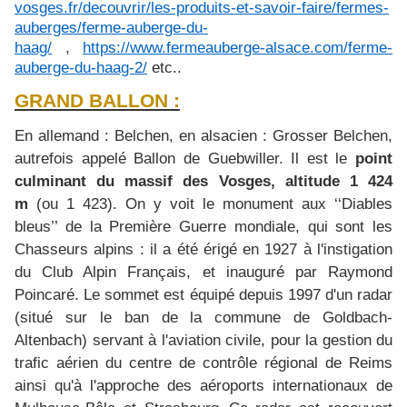
vosges.fr/decouvrir/les-produits-et-savoir-faire/fermes-
auberges/ferme-auberge-du-
haag/
,
https://www.fermeauberge-alsace.com/ferme-
auberge-du-haag-2/
etc..
GRAND BALLON :
En allemand : Belchen, en alsacien : Grosser Belchen,
autrefois appelé Ballon de Guebwiller. Il est le
point
culminant du massif des Vosges, altitude 1 424
m
(ou 1 423). On y voit le monument aux ‘‘Diables
bleus’’ de la Première Guerre mondiale, qui sont les
Chasseurs alpins : il a été érigé en 1927 à l'instigation
du Club Alpin Français, et inauguré par Raymond
Poincaré. Le sommet est équipé depuis 1997 d'un radar
(situé sur le ban de la commune de Goldbach-
Altenbach) servant à l'aviation civile, pour la gestion du
trafic aérien du centre de contrôle régional de Reims
ainsi qu'à l'approche des aéroports internationaux de