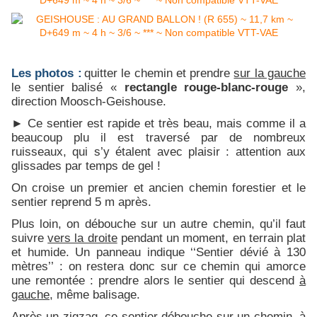
Les photos :
quitter le chemin et prendre
sur la gauche
le sentier balisé «
rectangle rouge-blanc-rouge
»,
direction Moosch-Geishouse.
► Ce sentier est rapide et très beau, mais comme il a
beaucoup plu il est traversé par de nombreux
ruisseaux, qui s’y étalent avec plaisir : attention aux
glissades par temps de gel !
On croise un premier et ancien chemin forestier et le
sentier reprend 5 m après.
Plus loin, on débouche sur un autre chemin, qu’il faut
suivre
vers la droite
pendant un moment, en terrain plat
et humide. Un panneau indique ‘‘Sentier dévié à 130
mètres’’ : on restera donc sur ce chemin qui amorce
une remontée : prendre alors le sentier qui descend
à
gauche
, même balisage.
Après un zigzag, ce sentier débouche sur un chemin, à