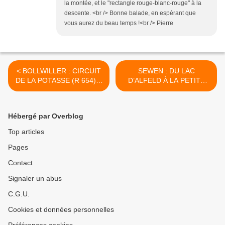
la montée, et le "rectangle rouge-blanc-rouge" à la
descente. <br /> Bonne balade, en espérant que
vous aurez du beau temps !<br /> Pierre
< BOLLWILLER : CIRCUIT
SEWEN : DU LAC
DE LA POTASSE (R 654) ~
D’ALFELD À LA PETITE
15,1 km ~ D+37 m ~ 4h
CHAUME (R 656) ~ 9,2 km
30mn ~ 2,5/6 ~ *** ~
~ D+512 m ~ 5 h ~ 4/6 ~ ***
Compatible VTT-VAE
~ Non compatible VTT-VAE
Hébergé par Overblog
>
Top articles
Pages
Contact
Signaler un abus
C.G.U.
Cookies et données personnelles