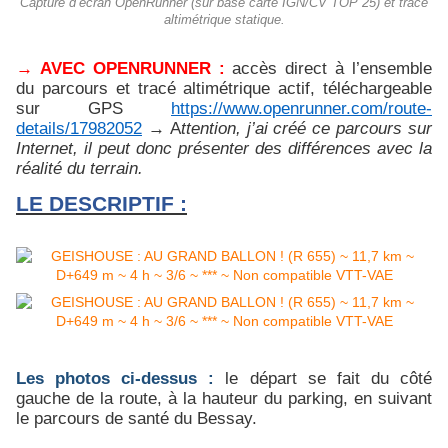
Capture d‘écran OpenRunner (sur base carte IGN/CV TOP 25) et tracé
altimétrique statique.
→ AVEC OPENRUNNER :
accès direct à l’ensemble
du parcours et tracé altimétrique actif, téléchargeable
sur GPS
https://www.openrunner.com/route-
details/17982052
→ A
ttention, j’ai créé ce parcours sur
Internet, il peut donc présenter des différences avec la
réalité du terrain.
LE DESCRIPTIF :
Les photos ci-dessus :
le départ se fait du côté
gauche de la route, à la hauteur du parking, en suivant
le parcours de santé du Bessay.