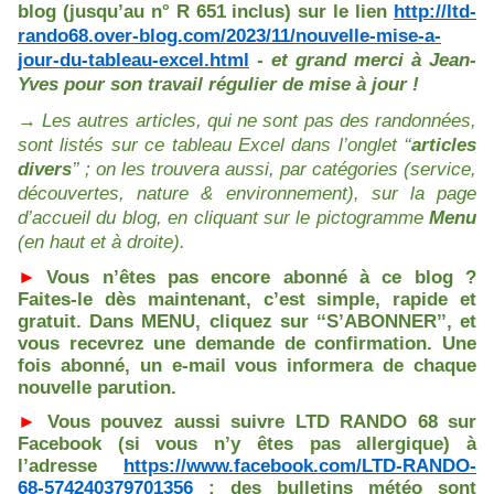
blog (jusqu’au n° R 651 inclus) sur le lien
http://ltd-
rando68.over-blog.com/2023/11/nouvelle-mise-a-
jour-du-tableau-excel.html
-
et grand merci à Jean-
Yves pour son travail régulier de mise à jour !
→ Les autres articles, qui ne sont pas des randonnées,
sont listés sur ce tableau Excel dans l’onglet ‘‘
articles
divers
’’ ; on les trouvera aussi, par catégories (service,
découvertes, nature & environnement), sur la page
d’accueil du blog, en cliquant sur le pictogramme
Menu
(en haut et à droite).
►
Vous n’êtes pas encore abonné à ce blog ?
Faites-le dès maintenant, c’est simple, rapide et
gratuit. Dans MENU, cliquez sur ‘‘S’ABONNER’’, et
vous recevrez une demande de confirmation. Une
fois abonné, un e-mail vous informera de chaque
nouvelle parution.
►
Vous pouvez aussi suivre LTD RANDO 68 sur
Facebook (si vous n’y êtes pas allergique) à
l’adresse
https://www.facebook.com/LTD-RANDO-
68-574240379701356
; des bulletins météo sont