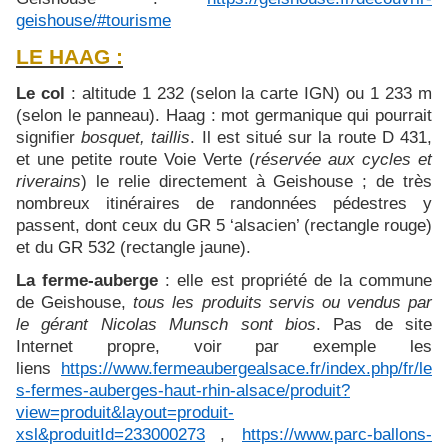
geishouse/#tourisme
LE HAAG :
Le col
: altitude 1 232 (selon la carte IGN) ou 1 233 m
(selon le panneau). Haag : mot germanique qui pourrait
signifier
bosquet, taillis
. Il est situé sur la route D 431,
et une petite route Voie Verte (
réservée aux cycles et
riverains
) le relie directement à Geishouse ; de très
nombreux itinéraires de randonnées pédestres y
passent, dont ceux du GR 5 ‘alsacien’ (rectangle rouge)
et du GR 532 (rectangle jaune).
La ferme-auberge
: elle est propriété de la commune
de Geishouse,
tous les produits servis ou vendus par
le gérant Nicolas Munsch sont bios
. Pas de site
Internet propre, voir par exemple les
liens
https://www.fermeaubergealsace.fr/index.php/fr/le
s-fermes-auberges-haut-rhin-alsace/produit?
view=produit&layout=produit-
xsl&produitId=233000273
,
https://www.parc-ballons-