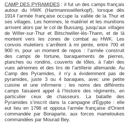
CAMP DES PYRAMIDES
: il fut un des camps français
autour du HWK (Hartmannswillerkopf), lorsque dès
1914 l’armée française occupe la vallée de la Thur et
ses villages. Les hommes, le matériel et les munitions
arrivent alors par le col de Bussang, jusqu’aux villages
de Willer-sur-Thur et Bitschwiller-lès-Thann, et de là
montent vers les zones de combat au HWK. Les
convois muletiers s’arrêtent à mi pente, entre 700 et
900 m, pour un moment de repos : l’armée construit
des camps de fortune, baraquements de pierres,
planches ou rondins, couverts de tôles, à l’abri des
vues aériennes et des tirs de l’artillerie allemande. Au
Camp des Pyramides, il n’y a évidemment pas de
pyramides, juste 3 ou 4 baraques, avec une petite
cuisine et une infirmerie ; les noms des différents
camps faisaient appel à l’histoire des régiments, en
particulier ceux de chasseurs. La bataille des
Pyramides s’inscrit dans la campagne d'Égypte : elle
eut lieu en 1798 et opposa l'armée française d'Orient
commandée par Bonaparte, aux forces mameloukes
commandées par Mourad Bey.