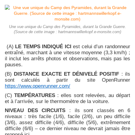
Une vue unique du Camp des Pyramides, durant la Grande Guerre.
(Source de cette image : hartmannswillerkopf.e-monsite.com)
(A)
LE TEMPS INDIQUÉ ICI
est celui d’un randonneur
entraîné, marchant à une vitesse moyenne (3,3 km/h) ;
il inclut les arrêts photos et observations, mais pas les
pauses.
(B)
DISTANCE EXACTE ET DÉNIVELÉ POSITIF
: ils
sont calculés à partir du site OpenRunner
https://www.openrunner.com/
(C)
TEMPÉRATURES
: elles sont relevées, au départ
et à l’arrivée, sur le thermomètre de la voiture.
NIVEAU DES CIRCUITS
: ils sont classés en 6
niveaux : très facile (1/6), facile (2/6), un peu difficile
(3/6), assez difficile (4/6), difficile (5/6), extrêmement
difficile (6/6) – ce dernier niveau ne devrait jamais être
proposé ici…