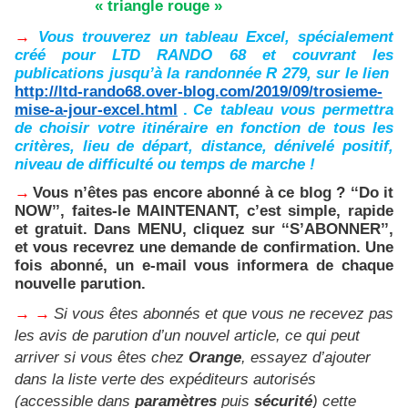
« triangle rouge »
→
Vous trouverez un tableau Excel, spécialement
créé pour LTD RANDO 68 et couvrant les
publications jusqu’à la randonnée R 279, sur le lien
http://ltd-rando68.over-blog.com/2019/09/trosieme-
mise-a-jour-excel.html
.
Ce tableau vous permettra
de choisir votre itinéraire en fonction de tous les
critères, lieu de départ, distance, dénivelé positif,
niveau de difficulté ou temps de marche !
→
Vous n’êtes pas encore abonné à ce blog ? ‘‘Do it
NOW’’, faites-le MAINTENANT, c’est simple, rapide
et gratuit. Dans MENU, cliquez sur ‘‘S’ABONNER’’,
et vous recevrez une demande de confirmation. Une
fois abonné, un e-mail vous informera de chaque
nouvelle parution.
→ →
Si vous êtes abonnés et que vous ne recevez pas
les avis de parution d’un nouvel article, ce qui peut
arriver si vous êtes chez
Orange
, essayez d’ajouter
dans la liste verte des expéditeurs autorisés
(accessible dans
paramètres
puis
sécurité
) cette