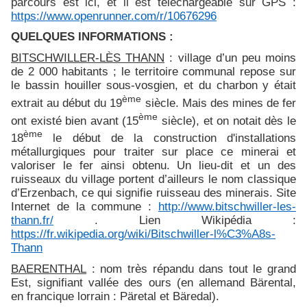
parcours est ici, et il est téléchargeable sur GPS :
https://www.openrunner.com/r/10676296
QUELQUES INFORMATIONS :
BITSCHWILLER-LÈS THANN
: village d’un peu moins
de 2 000 habitants ; le territoire communal repose sur
le bassin houiller sous-vosgien, et du charbon y était
ème
extrait au début du 19
siècle. Mais des mines de fer
ème
ont existé bien avant (15
siècle), et on notait dès le
ème
18
le début de la construction d'installations
métallurgiques pour traiter sur place ce minerai et
valoriser le fer ainsi obtenu. Un lieu-dit et un des
ruisseaux du village portent d’ailleurs le nom classique
d’Erzenbach, ce qui signifie ruisseau des minerais. Site
Internet de la commune :
http://www.bitschwiller-les-
thann.fr/
. Lien Wikipédia :
https://fr.wikipedia.org/wiki/Bitschwiller-l%C3%A8s-
Thann
BAERENTHAL
: nom très répandu dans tout le grand
Est, signifiant vallée des ours (en allemand Bärental,
en francique lorrain : Päretal et Bäredal).