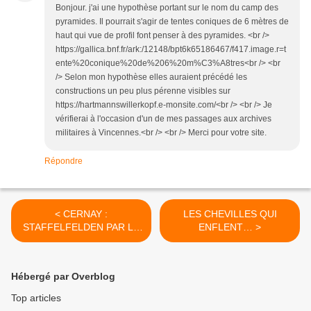
Bonjour. j'ai une hypothèse portant sur le nom du camp des
pyramides. Il pourrait s'agir de tentes coniques de 6 mètres de
haut qui vue de profil font penser à des pyramides. <br />
https://gallica.bnf.fr/ark:/12148/bpt6k65186467/f417.image.r=t
ente%20conique%20de%206%20m%C3%A8tres<br /> <br
/> Selon mon hypothèse elles auraient précédé les
constructions un peu plus pérenne visibles sur
https://hartmannswillerkopf.e-monsite.com/<br /> <br /> Je
vérifierai à l'occasion d'un de mes passages aux archives
militaires à Vincennes.<br /> <br /> Merci pour votre site.
Répondre
< CERNAY :
LES CHEVILLES QUI
STAFFELFELDEN PAR LA
ENFLENT… >
PISTE CYCLABLE (R 287)
18,4 km – D+ 64 m – 3h30
– 2/6
Hébergé par Overblog
Top articles