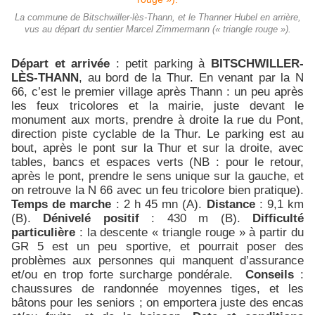
La commune de Bitschwiller-lès-Thann, et le Thanner Hubel en arrière,
vus au départ du sentier Marcel Zimmermann (« triangle rouge »).
Départ et arrivée
: petit parking à
BITSCHWILLER-
LÈS-THANN
, au bord de la Thur. En venant par la N
66, c’est le premier village après Thann : un peu après
les feux tricolores et la mairie, juste devant le
monument aux morts, prendre à droite la rue du Pont,
direction piste cyclable de la Thur. Le parking est au
bout, après le pont sur la Thur et sur la droite, avec
tables, bancs et espaces verts (NB : pour le retour,
après le pont, prendre le sens unique sur la gauche, et
on retrouve la N 66 avec un feu tricolore bien pratique).
Temps de marche
: 2 h 45 mn (A).
Distance
: 9,1 km
(B).
Dénivelé positif
: 430 m (B).
Difficulté
particulière
: la descente « triangle rouge » à partir du
GR 5 est un peu sportive, et pourrait poser des
problèmes aux personnes qui manquent d’assurance
et/ou en trop forte surcharge pondérale.
Conseils
:
chaussures de randonnée moyennes tiges, et les
bâtons pour les seniors ; on emportera juste des encas