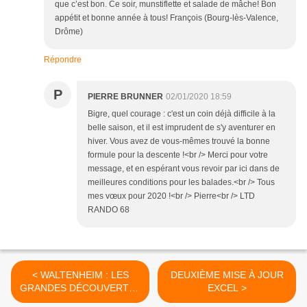
que c’est bon. Ce soir, munstiflette et salade de mâche! Bon
appétit et bonne année à tous! François (Bourg-lès-Valence,
Drôme)
Répondre
P
PIERRE BRUNNER
02/01/2020 18:59
Bigre, quel courage : c'est un coin déjà difficile à la
belle saison, et il est imprudent de s'y aventurer en
hiver. Vous avez de vous-mêmes trouvé la bonne
formule pour la descente !<br /> Merci pour votre
message, et en espérant vous revoir par ici dans de
meilleures conditions pour les balades.<br /> Tous
mes vœux pour 2020 !<br /> Pierre<br /> LTD
RANDO 68
< WALTENHEIM : LES
DEUXIÈME MISE À JOUR
GRANDES DÉCOUVERTES
EXCEL >
(R 263)