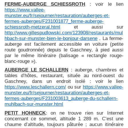
FERME-AUBERGE SCHIESSROTH
: voir le lien
https://www.vallee-
munster.eu/fr/sejourner/restauration/auberges-et-
fermes-auberges/F231001877_ferme-auberge-
schiessroth-metzeral.html
et aussi sur
http://www.gillespudlowski.com/123908/restaurants/mul
hbach-sur-munster-bien-le-bonjour-darsene
. La ferme-
auberge est facilement accessible en voiture (petite
route goudronnée) depuis le Gaschney, à pied aussi
par le même itinéraire (balisage « rectangle rouge-
blanc-rouge »).
AUBERGE LE SCHALLERN
: auberge, chambres et
tables d’hôtes, restaurant, située au nord-ouest du
Gaschney, dans un endroit isolé : voir le lien
https://www.leschallern.com/
ou sur
https://www.vallee-
munster.eu/fr/sejourner/restauration/auberges-et-
fermes-auberges/F231003613_auberge-du-schallern-
muhlbach-sur-munster.html
PETIT HOHNECK
: on ne trouve rien sur Internet
concernant ce sommet, altitude 1 289 m. C’est une
chaume d’altitude, toujours pâturée ; aucun itinéraire