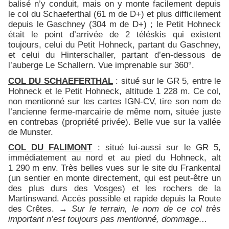
balisé n’y conduit, mais on y monte facilement depuis
le col du Schaeferthal (61 m de D+) et plus difficilement
depuis le Gaschney (304 m de D+) ; le Petit Hohneck
était le point d’arrivée de 2 téléskis qui existent
toujours, celui du Petit Hohneck, partant du Gaschney,
et celui du Hinterschaller, partant d’en-dessous de
l’auberge Le Schallern. Vue imprenable sur 360°.
COL DU SCHAEFERTHAL
: situé sur le GR 5, entre le
Hohneck et le Petit Hohneck, altitude 1 228 m. Ce col,
non mentionné sur les cartes IGN-CV, tire son nom de
l’ancienne ferme-marcairie de même nom, située juste
en contrebas (propriété privée). Belle vue sur la vallée
de Munster.
COL DU FALIMONT
: situé lui-aussi sur le GR 5,
immédiatement au nord et au pied du Hohneck, alt
1 290 m env. Très belles vues sur le site du Frankental
(un sentier en monte directement, qui est peut-être un
des plus durs des Vosges) et les rochers de la
Martinswand. Accès possible et rapide depuis la Route
des Crêtes. →
Sur le terrain, le nom de ce col très
important n’est toujours pas mentionné, dommage…