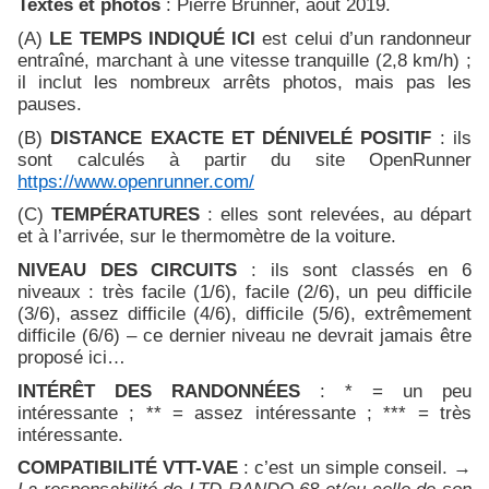
Textes et photos
:
Pierre Brunner, août 2019.
(A)
LE TEMPS INDIQUÉ ICI
est celui d’un randonneur
entraîné, marchant à une vitesse tranquille (2,8 km/h) ;
il inclut les nombreux arrêts photos, mais pas les
pauses.
(B)
DISTANCE EXACTE ET DÉNIVELÉ POSITIF
: ils
sont calculés à partir du site OpenRunner
https://www.openrunner.com/
(C)
TEMPÉRATURES
: elles sont relevées, au départ
et à l’arrivée, sur le thermomètre de la voiture.
NIVEAU DES CIRCUITS
: ils sont classés en 6
niveaux : très facile (1/6), facile (2/6), un peu difficile
(3/6), assez difficile (4/6), difficile (5/6), extrêmement
difficile (6/6) – ce dernier niveau ne devrait jamais être
proposé ici…
INTÉRÊT DES RANDONNÉES
: * = un peu
intéressante ; ** = assez intéressante ; *** = très
intéressante.
COMPATIBILITÉ VTT-VAE
: c’est un simple conseil. →