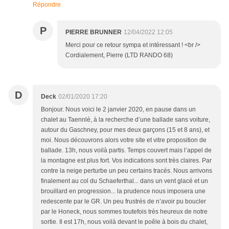
Répondre
P
PIERRE BRUNNER
12/04/2022 12:05
Merci pour ce retour sympa et intéressant ! <br />
Cordialement, Pierre (LTD RANDO 68)
D
Deck
02/01/2020 17:20
Bonjour. Nous voici le 2 janvier 2020, en pause dans un
chalet au Taennlé, à la recherche d’une ballade sans voiture,
autour du Gaschney, pour mes deux garçons (15 et 8 ans), et
moi. Nous découvrons alors votre site et vitre proposition de
ballade. 13h, nous voilà partis. Temps couvert mais l’appel de
la montagne est plus fort. Vos indications sont très claires. Par
contre la neige perturbe un peu certains tracés. Nous arrivons
finalement au col du Schaeferthal... dans un vent glacé et un
brouillard en progression... la prudence nous imposera une
redescente par le GR. Un peu frustrés de n’avoir pu boucler
par le Honeck, nous sommes toutefois très heureux de notre
sortie. Il est 17h, nous voilà devant le poêle à bois du chalet,