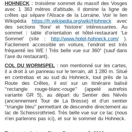
HOHNECK
: troisième sommet du massif des Vosges
avec 1 363 mètres d'altitude, il domine la ligne de
crêtes qui sépare l'Alsace de la Lorraine. Voir le lien
Wikipédia
https://fr.wikipedia.org/wiki/Hohneck
avec
des sections ‘flore’ et ‘histoire’ intéressantes. Au
sommet : table d’orientation et hôtel-restaurant ‘Le
Sommet’ (site :
http://www.hotel-hohneck.com/
).
Facilement accessible en voiture, l’endroit est très
fréquenté les WE ! Très belle vue sur 360° (sauf dans
l’axe du restaurant).
COL DU WORMSPEL
: non mentionné sur les cartes,
il a droit à un panneau sur le terrain, alt 1 280 m. Situé
en contrebas et au sud du Hohneck, tout près de la
Route des Crêtes, il est sur un itinéraire balisé
‘‘rectangle rouge-blanc-rouge’’ (appelé autrefois
variante GR 5), au départ du Sentier des Névés
(anciennement Tour de La Bresse) et d’un sentier
‘‘triangle bleu’’ permettant de descendre directement au
lac de Schiessrothried. Très belle vue sur ce lac (nous
n’en parlerons pas ici), et sur le sommet du Hohneck.