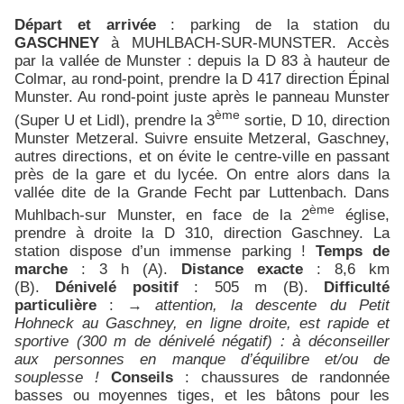
Départ et arrivée
: parking de la station du
GASCHNEY
à MUHLBACH-SUR-MUNSTER. Accès
par la vallée de Munster : depuis la D 83 à hauteur de
Colmar, au rond-point, prendre la D 417 direction Épinal
Munster. Au rond-point juste après le panneau Munster
ème
(Super U et Lidl), prendre la 3
sortie, D 10, direction
Munster Metzeral. Suivre ensuite Metzeral, Gaschney,
autres directions, et on évite le centre-ville en passant
près de la gare et du lycée. On entre alors dans la
vallée dite de la Grande Fecht par Luttenbach. Dans
ème
Muhlbach-sur Munster, en face de la 2
église,
prendre à droite la D 310, direction Gaschney. La
station dispose d’un immense parking !
Temps de
marche
: 3 h (A).
Distance exacte
: 8,6 km
(B).
Dénivelé positif
: 505 m (B).
Difficulté
particulière
: →
attention, la descente du Petit
Hohneck au Gaschney, en ligne droite, est rapide et
sportive (300 m de dénivelé négatif) : à déconseiller
aux personnes en manque d’équilibre et/ou de
souplesse !
Conseils
: chaussures de randonnée
basses ou moyennes tiges, et les bâtons pour les