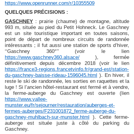
https://www.openrunner.com/r/10355509
QUELQUES PRÉCISIONS :
GASCHNEY
: prairie (chaume) de montagne, altitude
993 m, située au pied du Petit Hohneck. Le Gaschney
est un site touristique important en toutes saisons,
point de départ de nombreux circuits de randonnée
intéressants ; il fut aussi une station de sports d’hiver,
‘‘Gaschney 360°’’ (voir le lien
https://www.gaschney360.alsace/
), fermée
définitivement depuis décembre 2018 (voir le lien
https://france3-regions.francetvinfo.fr/grand-est/station-
du-gaschney-baisse-rideau-1596045.html
). En hiver, il
reste le ski de randonnée, les sorties en raquettes et la
luge ! Si l’ancien hôtel-restaurant est fermé et à vendre,
la ferme-auberge du Gaschney est ouverte (lien
https://www.vallee-
munster.eu/fr/sejourner/restauration/auberges-et-
fermes-auberges/F231001872_ferme-auberge-du-
gaschney-muhlbach-sur-munster.html
). Cette ferme-
auberge est située juste à côté du parking du
Gaschney.