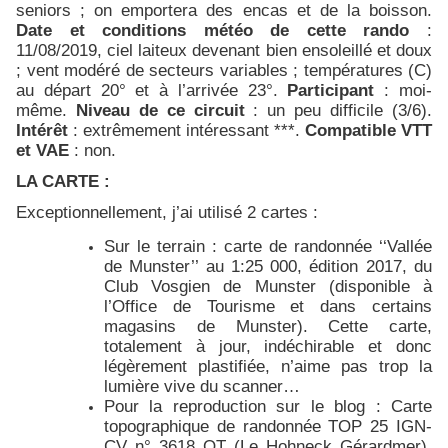
seniors ; on emportera des encas et de la boisson.
Date et conditions météo de cette rando
:
11/08/2019, ciel laiteux devenant bien ensoleillé et doux
; vent modéré de secteurs variables ; températures (C)
au départ 20° et à l’arrivée 23°.
Participant
: moi-
même.
Niveau de ce circuit
: un peu difficile (3/6).
Intérêt
: extrêmement intéressant ***.
Compatible VTT
et VAE
: non.
LA CARTE :
Exceptionnellement, j’ai utilisé 2 cartes :
Sur le terrain : carte de randonnée ‘‘Vallée
de Munster’’ au 1:25 000, édition 2017, du
Club Vosgien de Munster (disponible à
l’Office de Tourisme et dans certains
magasins de Munster). Cette carte,
totalement à jour, indéchirable et donc
légèrement plastifiée, n’aime pas trop la
lumière vive du scanner…
Pour la reproduction sur le blog : Carte
topographique de randonnée TOP 25 IGN-
CV n° 3618 OT (Le Hohneck Gérardmer),