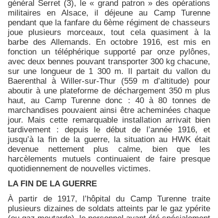
général Serret (3), le « grand patron » des opérations
militaires en Alsace, il déjeune au Camp Turenne
pendant que la fanfare du 6ème régiment de chasseurs
joue plusieurs morceaux, tout cela quasiment à la
barbe des Allemands. En octobre 1916, est mis en
fonction un téléphérique supporté par onze pylônes,
avec deux bennes pouvant transporter 300 kg chacune,
sur une longueur de 1 300 m. Il partait du vallon du
Baerenthal à Willer-sur-Thur (559 m d’altitude) pour
aboutir à une plateforme de déchargement 350 m plus
haut, au Camp Turenne donc : 40 à 80 tonnes de
marchandises pouvaient ainsi être acheminées chaque
jour. Mais cette remarquable installation arrivait bien
tardivement : depuis le début de l’année 1916, et
jusqu’à la fin de la guerre, la situation au HWK était
devenue nettement plus calme, bien que les
harcèlements mutuels continuaient de faire presque
quotidiennement de nouvelles victimes.
LA FIN DE LA GUERRE
À partir de 1917, l’hôpital du Camp Turenne traite
plusieurs dizaines de soldats atteints par le gaz ypérite
(ou gaz moutarde), le personnel ayant été spécialement