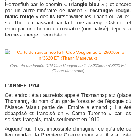
Herrenfluh par le chemin «
triangle bleu
» ; et encore
par un autre itinéraire de liaison «
rectangle rouge-
blanc-rouge
» depuis Bitschwiller-lès-Thann ou Willer-
sur-Thur, en passant par la ferme-auberge Ostein ; et
enfin par un chemin carrossable (non balisé) depuis la
ferme-auberge Freundstein.
Carte de randonnée IGN-Club Vosgien au 1 :25000ème n°3620 ET
(Thann Masevaux)
L’ANNÉE 1914
Cet endroit était autrefois appelé Thomannsplatz (place
Thomann), du nom d’un garde forestier de l’époque où
l’Alsace faisait partie de l’Empire allemand ; il a été
débaptisé et francisé en « Camp Turenne » par les
soldats français, mais seulement en 1916.
Aujourd’hui, il est impossible d’imaginer ce qu’a été ce
lieu pendant la Première Guerre mondiale, il y a juste