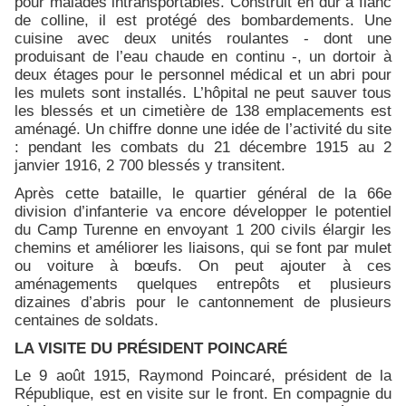
pour malades intransportables. Construit en dur à flanc
de colline, il est protégé des bombardements. Une
cuisine avec deux unités roulantes - dont une
produisant de l’eau chaude en continu -, un dortoir à
deux étages pour le personnel médical et un abri pour
les mulets sont installés. L’hôpital ne peut sauver tous
les blessés et un cimetière de 138 emplacements est
aménagé. Un chiffre donne une idée de l’activité du site
: pendant les combats du 21 décembre 1915 au 2
janvier 1916, 2 700 blessés y transitent.
Après cette bataille, le quartier général de la 66e
division d’infanterie va encore développer le potentiel
du Camp Turenne en envoyant 1 200 civils élargir les
chemins et améliorer les liaisons, qui se font par mulet
ou voiture à bœufs. On peut ajouter à ces
aménagements quelques entrepôts et plusieurs
dizaines d’abris pour le cantonnement de plusieurs
centaines de soldats.
LA VISITE DU PRÉSIDENT POINCARÉ
Le 9 août 1915, Raymond Poincaré, président de la
République, est en visite sur le front. En compagnie du