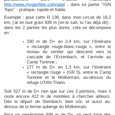
http://www.mygpsfiles.com/app/
, dans sa partie ‘‘IGN
Topo’’ : pratique, rapide et fiable.
Exemple : pour cette R 136, dans mon circuit de 18,3
km, j’ai en tout gravi 939 m (on le sait, tu l’as déjà dit) ;
dans les 2 parties les plus dures, cela se décompose
en :
330 m de D+ en 2,4 km, sur l’itinéraire
« rectangle rouge-blanc-rouge », entre le
niveau du sentier qui descend vers la
cascade de l’Erzenbach, et l’arrivée au
Camp Turenne ;
177 m de D+ en 1,3 km, sur l’itinéraire
« rectangle rouge » (GR 5), entre le Camp
Turenne et le Molkenrain, au-dessus du
refuge UTAN-Thann.
Soit 527 m de D+ rien que sur ces 2 portions, mais il
reste encore 412 m de montées à chercher ailleurs.
Dès le départ de Steinbach, bien sûr, et aussi au-
dessus de la ferme-auberge du Molkenrain.
Pour se représenter 939 m de D+, on peut faire des