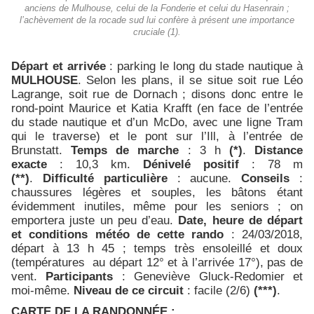
anciens de Mulhouse, celui de la Fonderie et celui du Hasenrain ;
l’achèvement de la rocade sud lui confère à présent une importance
cruciale (1).
Départ et arrivée
: parking le long du stade nautique à
MULHOUSE
. Selon les plans, il se situe soit rue Léo
Lagrange, soit rue de Dornach ; disons donc entre le
rond-point Maurice et Katia Krafft (en face de l’entrée
du stade nautique et d’un McDo, avec une ligne Tram
qui le traverse) et le pont sur l’Ill, à l’entrée de
Brunstatt.
Temps de marche
: 3 h
(*)
.
Distance
exacte
: 10,3 km.
Dénivelé positif
: 78 m
(**)
.
Difficulté particulière
: aucune.
Conseils
:
chaussures légères et souples, les bâtons étant
évidemment inutiles, même pour les seniors ; on
emportera juste un peu d’eau.
Date, heure de départ
et conditions météo de cette rando
: 24/03/2018,
départ à 13 h 45 ; temps très ensoleillé et doux
(températures au départ 12° et à l’arrivée 17°), pas de
vent.
Participants
: Geneviève Gluck-Redomier et
moi-même.
Niveau de ce circuit
: facile (2/6)
(***)
.
CARTE DE LA RANDONNÉE :