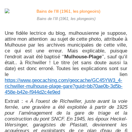
Bains de l’Ill (1961, les plongeoirs)
Une fidèle lectrice du blog, mulhousienne je suppose,
attire mon attention au sujet de cette photo, attribuée à
Mulhouse par les archives municipales de cette ville,
ce qui est une erreur. Mais explicable, puisque
l'endroit avait été baptisé ‘‘
Mulhouse-Plage
’’, sauf qu’il
était.. à Richwiller ! Le titre (et sans doute aussi la
date) est donc erroné. Toutes les explications sont sur
le lien
https://www.geocaching.com/geocache/GC45YW3_4-
richwiller-mulhouse-plage-gare?guid=bb70ae0b-3d5b-
458e-b42e-f944d2c4e9ed
Extrait : «
À l'ouest de Richwiller, juste avant la voie
ferrée, une gravière a été exploitée à partir de 1925
pour l’aménagement de la gare de triage et la
construction du pont SNCF. En 1945, les époux Heckel-
Wersinger, garagistes de Pfastatt, deviennent les
acquéreurs et exploitants de ce plan d'eau de 6