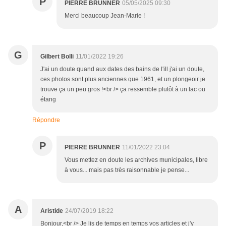
P
PIERRE BRUNNER
05/05/2025 09:30
Merci beaucoup Jean-Marie !
G
Gilbert Bolli
11/01/2022 19:26
J'ai un doute quand aux dates des bains de l'ill j'ai un doute,
ces photos sont plus anciennes que 1961, et un plongeoir je
trouve ça un peu gros !<br /> ça ressemble plutôt à un lac ou
étang
Répondre
P
PIERRE BRUNNER
11/01/2022 23:04
Vous mettez en doute les archives municipales, libre
à vous... mais pas très raisonnable je pense...
A
Aristide
24/07/2019 18:22
Bonjour,<br /> Je lis de temps en temps vos articles et j'y