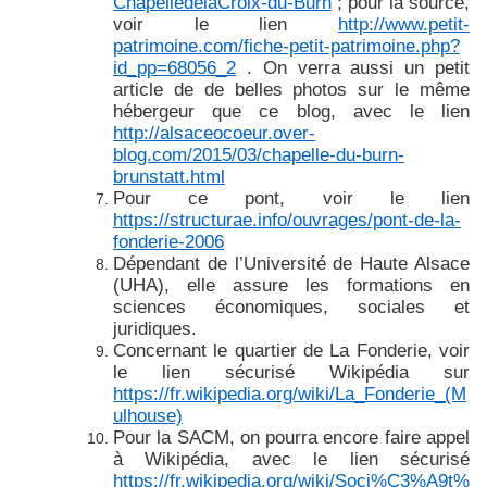
ChapelledelaCroix-du-Burn
; pour la source,
voir le lien
http://www.petit-
patrimoine.com/fiche-petit-patrimoine.php?
id_pp=68056_2
. On verra aussi un petit
article de de belles photos sur le même
hébergeur que ce blog, avec le lien
http://alsaceocoeur.over-
blog.com/2015/03/chapelle-du-burn-
brunstatt.html
Pour ce pont, voir le lien
https://structurae.info/ouvrages/pont-de-la-
fonderie-2006
Dépendant de l’Université de Haute Alsace
(UHA), elle assure les formations en
sciences économiques, sociales et
juridiques.
Concernant le quartier de La Fonderie, voir
le lien sécurisé Wikipédia sur
https://fr.wikipedia.org/wiki/La_Fonderie_(M
ulhouse)
Pour la SACM, on pourra encore faire appel
à Wikipédia, avec le lien sécurisé
https://fr.wikipedia.org/wiki/Soci%C3%A9t%