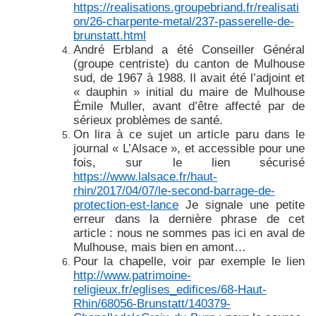
https://realisations.groupebriand.fr/realisati
on/26-charpente-metal/237-passerelle-de-
brunstatt.html
André Erbland a été Conseiller Général
(groupe centriste) du canton de Mulhouse
sud, de 1967 à 1988. Il avait été l’adjoint et
« dauphin » initial du maire de Mulhouse
Émile Muller, avant d’être affecté par de
sérieux problèmes de santé.
On lira à ce sujet un article paru dans le
journal « L’Alsace », et accessible pour une
fois, sur le lien sécurisé
https://www.lalsace.fr/haut-
rhin/2017/04/07/le-second-barrage-de-
protection-est-lance
Je signale une petite
erreur dans la dernière phrase de cet
article : nous ne sommes pas ici en aval de
Mulhouse, mais bien en amont…
Pour la chapelle, voir par exemple le lien
http://www.patrimoine-
religieux.fr/eglises_edifices/68-Haut-
Rhin/68056-Brunstatt/140379-