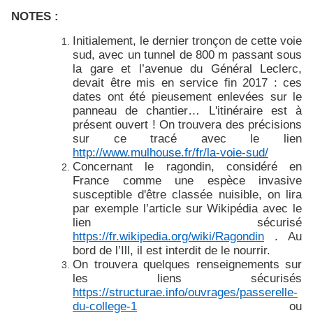
NOTES :
Initialement, le dernier tronçon de cette voie
sud, avec un tunnel de 800 m passant sous
la gare et l’avenue du Général Leclerc,
devait être mis en service fin 2017 : ces
dates ont été pieusement enlevées sur le
panneau de chantier… L'itinéraire est à
présent ouvert ! On trouvera des précisions
sur ce tracé avec le lien
http://www.mulhouse.fr/fr/la-voie-sud/
Concernant le ragondin, considéré en
France comme une espèce invasive
susceptible d'être classée nuisible, on lira
par exemple l’article sur Wikipédia avec le
lien sécurisé
https://fr.wikipedia.org/wiki/Ragondin
. Au
bord de l’Ill, il est interdit de le nourrir.
On trouvera quelques renseignements sur
les liens sécurisés
https://structurae.info/ouvrages/passerelle-
du-college-1
ou