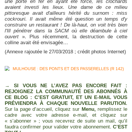
une porte en fer en ayant été forcé, les clochards
avaient investi les lieux. Une dame de ce milieu
pittoresque avait d'ailleurs hérité du surnom : miss
cockrouri. Il avait même été question un temps d'y
construire un restaurant ! De là-haut, on voit très bien
l'Ill pénétrer dans la SACM où elle déambule à ciel
ouvert
». Plus récemment, la destruction de cette
colline avait été envisagée…
(Annexe rajoutée le 27/03/2018 ; crédit photos Internet)
→
SI VOUS NE L’AVEZ PAS ENCORE FAIT :
REJOIGNEZ LA COMMUNAUTÉ DES ABONNÉS À
CE BLOG : C’EST GRATUIT, ET UN E-MAIL VOUS
PRÉVIENDRA À CHAQUE NOUVELLE PARUTION.
Sur la page d’accueil, cliquez sur
Menu,
remplissez le
cadre avec votre adresse e-mail, et cliquez sur
« s’abonner » ; vous recevrez de suite un mail, qu’il
faudra confirmer pour valider votre abonnement.
C’EST