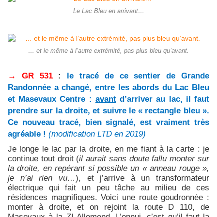
Le Lac Bleu en arrivant…
… et le même à l’autre extrémité, pas plus bleu qu’avant.
→ GR 531
:
le tracé de ce sentier de Grande
Randonnée a changé, entre les abords du Lac Bleu
et Masevaux Centre :
avant
d’arriver au lac, il faut
prendre sur la droite, et suivre le « rectangle bleu ».
Ce nouveau tracé, bien signalé, est vraiment très
agréable !
(modification LTD en 2019)
Je longe le lac par la droite, en me fiant à la carte : je
continue tout droit (
il aurait sans doute fallu monter sur
la droite, en repérant si possible un « anneau rouge »,
je n’ai rien vu…
), et j’arrive à un transformateur
électrique qui fait un peu tâche au milieu de ces
résidences magnifiques. Voici une route goudronnée :
monter à droite, et on rejoint la route D 110, de
Masevaux à la ZI Allemend. L’ennui, c’est qu’il faut la