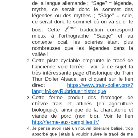
de la langue allemande : ‘‘Sage’’ = légende,
mythe, ce serait donc le sommet des
légendes ou des mythes ; ‘‘Säge’’ = scie,
ce serait donc le sommet où on va scier le
ème
bois. Cette 2
traduction correspond
mieux à l’orthographe ‘‘Saege’’ et au
contexte local, les scieries étant plus
nombreuses que les légendes dans la
vallée !
Cette piste cyclable emprunte le tracé de
l’ancienne voie ferrée : voir à ce sujet la
très intéressante page d’historique du Train
Thur Doller Alsace, en cliquant sur le lien
direct
https://www.train-doller.org/?
lang=fr&keyRubrique=historique
Cette ferme produit des fromages de
chèvre frais et affinés (en agriculture
biologique), ainsi que de la charcuterie et
viande de porc (non bio). Voir le lien
http://ferme-aux-pampilles.fr/
Je pense avoir raté un nouvel itinéraire balisé, trop
absorbé que j'étais à vouloir suivre le tracé de ma