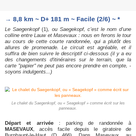
→ 8,8 km ~ D+ 181 m ~ Facile (2/6) ~ *
Le Saegenkopf
(1)
, ou Saegekopf, c’est le nom d’une
colline entre Lauw et Masevaux : nous en ferons le tour
au cours de cette courte randonnée, qui a plutôt des
allures de promenade. Le circuit est agréable, et il
suffira de bien suivre le descriptif ci-dessous (il y a eu
des changements d'itinéraires sur le terrain, que la
carte ''papier'' ne peut pas encore prendre en compte, -
soyons indulgents...)
Le chalet du Saegenkopf, ou « Seagekopf » comme écrit sur les
panneaux.
Départ et arrivée
: parking de randonnée à
MASEVAUX
, accès facile depuis le giratoire de
Burnhaupt-le-Haut (D 466). Dans Masevaux, au